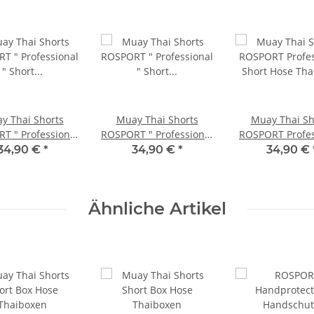
y Thai Shorts
Muay Thai Shorts
Muay Thai Sh
T " Professional
ROSPORT " Professional
ROSPORT Profes
 Short Hose
" Short Hose
Short Hose Th
34,90 €
*
34,90 €
*
34,90 €
xhose schwarz -
Thaiboxhose schwarz
schwarz gold n
weiss
gold
Ähnliche Artikel