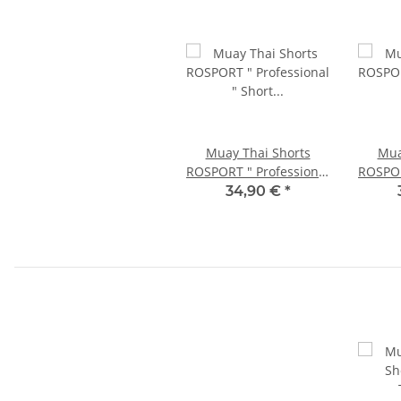
Muay Thai Shorts
Mua
ROSPORT " Professional
ROSPOR
" Short Hose
"
34,90 €
*
Thaiboxhose blau
Thaibo
silber rot