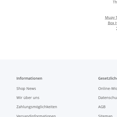
Muay T
Box 
Thaib
Class
Informationen
Gesetzlich
Shop News
Online-Wi
Wir über uns
Datenschu
Zahlungsmöglichkeiten
AGB
Versandinformationen
Sitemap