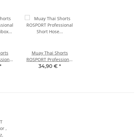
orts
Muay Thai Shorts
sional
ROSPORT Professional
aibox
Short Hose
*
34,90 €
*
eongrün
Thaiboxhose schwarz
gold silber