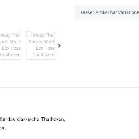
x
Dieser Artikel hat Variatio
 das klassische Thaiboxen,
en,