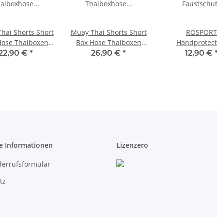
hai Shorts Short
Muay Thai Shorts Short
ROSPORT
Hose Thaiboxen
Box Hose Thaiboxen
Handprotecto
oxhose ROSPORT
Thaiboxhose ROSPORT
Handschut
22,90 €
*
26,90 €
*
12,90 €
ic gelb/schwarz
Classic gelb/schwarz
Faustschu
e Informationen
Lizenzero
derrufsformular
tz