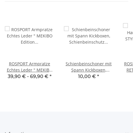
ROSPORT Armpratze
Schienbeinschoner mit
ROS
Echtes Leder " MEKIBO
Spann Kickboxen,
RETR
Edition " , Muay Thai
Schienbeinschutz Muay
39,90 € -
69,90 €
*
10,00 €
*
Kick Pad Pratze
Thai Stoff rot
Te