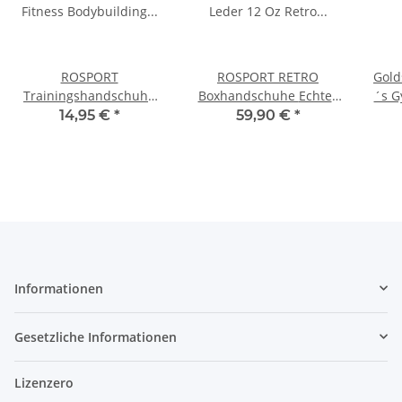
ROSPORT
ROSPORT RETRO
Golds 
Trainingshandschuhe
Boxhandschuhe Echtes
´s G
Fitness Bodybuilding
Leder 12 Oz Retro Style
Fa
14,95 €
*
59,90 €
*
Handschuhe mit
braun Professional
Bandage braun
Informationen
Gesetzliche Informationen
Lizenzero