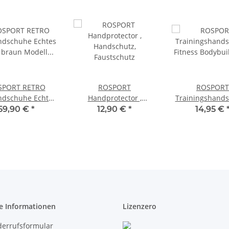
SPORT RETRO
ROSPORT
ROSPORT
ndschuhe Echtes
Handprotector ,
Trainingshand
r braun Modell
Handschutz,
Fitness Bodybu
59,90 €
*
12,90 €
*
14,95 €
eries Sparring 12
Faustschutz
Handschuhe 
Oz
Bandage
e Informationen
Lizenzero
derrufsformular