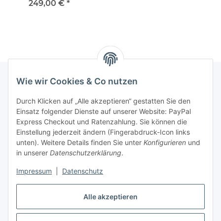
bis 180cm
Thai Stoff rot
Te
249,00 €
*
Wie wir Cookies & Co nutzen
Informationen
Durch Klicken auf „Alle akzeptieren“ gestatten Sie den
Einsatz folgender Dienste auf unserer Website: PayPal
Express Checkout und Ratenzahlung. Sie können die
Gesetzliche Informationen
Einstellung jederzeit ändern (Fingerabdruck-Icon links
unten). Weitere Details finden Sie unter
Konfigurieren
und
Lizenzero
in unserer
Datenschutzerklärung
.
Impressum
|
Datenschutz
Alle akzeptieren