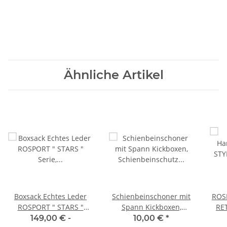
Ähnliche Artikel
Boxsack Echtes Leder
Schienbeinschoner mit
ROS
ROSPORT " STARS "
Spann Kickboxen,
RETR
Serie, Längen von 100cm
Schienbeinschutz Muay
149,00 € -
10,00 €
*